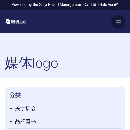
Powered by the Saiyi Brand Management Co., Ltd. (Sels Asia)®
Primary Navigation
Breadcrumb Navigation
媒体logo
分类
关于展会
品牌背书