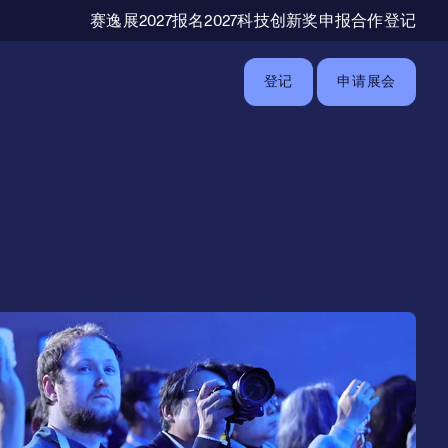
辅助导航
赛逸展2027报名
2027科技创新奖申报
合作登记
登记
申请展会