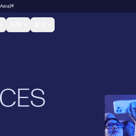
 Asia)®
探索
发现
CES