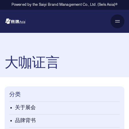
Powered by the Saiyi Brand Management Co., Ltd. (Sels Asia)®
Primary Navigation
Breadcrumb Navigation
大咖证言
分类
关于展会
品牌背书