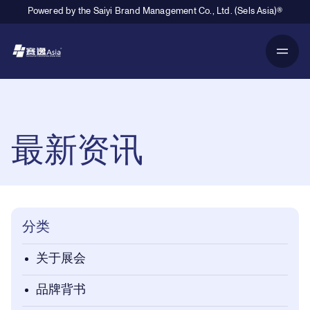
Powered by the Saiyi Brand Management Co., Ltd. (Sels Asia)®
Primary Navigation
Breadcrumb Navigation
最新资讯
分类
关于展会
品牌背书