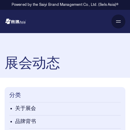
Powered by the Saiyi Brand Management Co., Ltd. (Sels Asia)®
Primary Navigation
Breadcrumb Navigation
展会动态
分类
关于展会
品牌背书