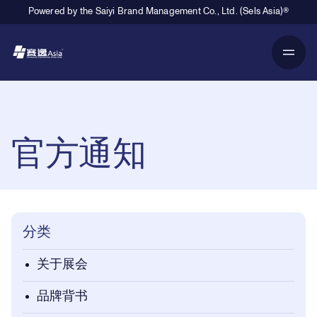
Powered by the Saiyi Brand Management Co., Ltd. (Sels Asia)®
Primary Navigation
Breadcrumb Navigation
官方通知
分类
关于展会
品牌背书