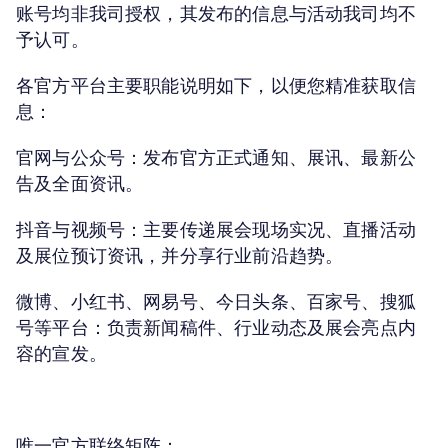
账号均非我司授权，其发布的信息与活动我司均不
予认可。
各官方平台主要职能说明如下，以便您精准获取信
息：
官网与公众号：
发布官方正式通知、展讯、最新公
告及全面资讯。
抖音与视频号：
主要传递展会现场实况、直播活动
及展位预订资讯，并分享行业前沿趋势。
微博、小红书、网易号、今日头条、百家号、搜狐
号等平台：
负责新闻稿件、行业动态及展会亮点内
容的宣发。
唯一官方联络矩阵：