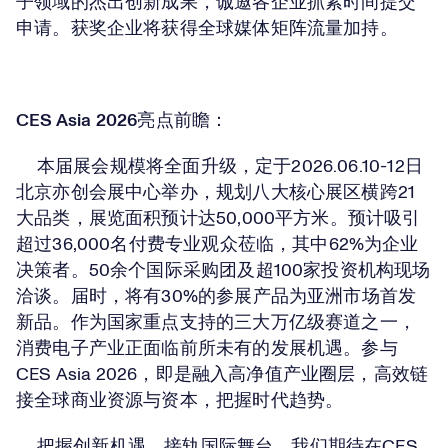
子领域的杰出创新成果，诚邀各企业抓紧时间提交
申请。获奖企业将获得全球媒体矩阵流量加持。
CES Asia 2026亮点前瞻：
本届展会规模将全面升级，定于2026.06.10-12日
北京亦创会展中心举办，规划八大核心展区横跨21
大品类，展览面积预计达50,000平方米。预计吸引
超过36,000名付费专业观众莅临，其中62%为企业
决策者。50余个国际采购团及超100家投资机构现场
洽谈。届时，将有30%的参展产品为亚洲市场首发
新品。作为国家重点支持的三大万亿级赛道之一，
消费电子产业正面临前所未有的发展机遇。参与
CES Asia 2026，即是融入高净值产业圈层，高效链
接全球商业资源与资本，把握时代趋势。
把握创新机遇，接轨国际舞台。我们期待在CES