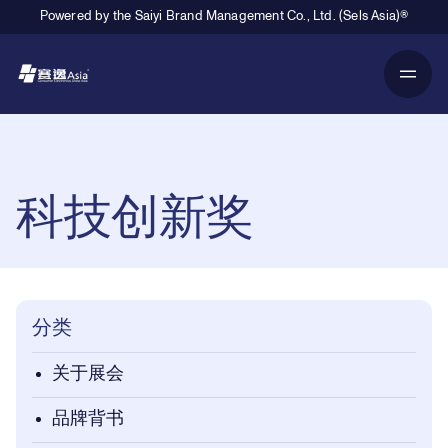
Powered by the Saiyi Brand Management Co., Ltd. (Sels Asia)®
Primary Navigation
Breadcrumb Navigation
科技创新奖
分类
关于展会
品牌背书