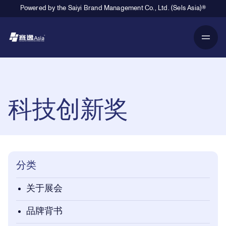
Powered by the Saiyi Brand Management Co., Ltd. (Sels Asia)®
Primary Navigation
Breadcrumb Navigation
科技创新奖
分类
关于展会
品牌背书