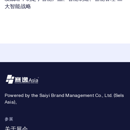
大智能战略
Footer
Powered by the Saiyi Brand Management Co., Ltd. (Sels
Asia)。
参展
关于展会