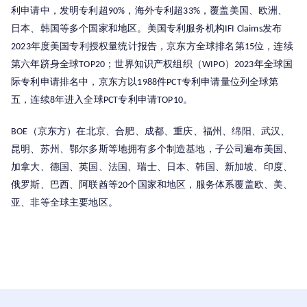
利申请中，发明专利超
，海外专利超
，覆盖美国、欧洲、
90%
33%
日本、韩国等多个国家和地区。美国专利服务机构
发布
IFI Claims
年度美国专利授权量统计报告，京东方全球排名第
位，连续
2023
15
第六年跻身全球
；世界知识产权组织（
）
年全球国
TOP20
WIPO
2023
际专利申请排名中，京东方以
件
专利申请量位列全球第
1988
PCT
五，连续
年进入全球
专利申请
。
8
PCT
TOP10
（京东方）在北京、合肥、成都、重庆、福州、绵阳、武汉、
BOE
昆明、苏州、鄂尔多斯等地拥有多个制造基地，子公司遍布美国、
加拿大、德国、英国、法国、瑞士、日本、韩国、新加坡、印度、
俄罗斯、巴西、阿联酋等
个国家和地区，服务体系覆盖欧、美、
20
亚、非等全球主要地区。