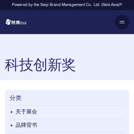
Powered by the Saiyi Brand Management Co., Ltd. (Sels Asia)®
Primary Navigation
Breadcrumb Navigation
科技创新奖
分类
关于展会
品牌背书