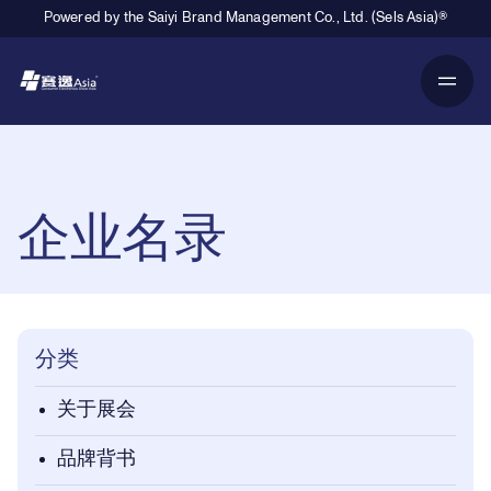
Powered by the Saiyi Brand Management Co., Ltd. (Sels Asia)®
Primary Navigation
Breadcrumb Navigation
企业名录
分类
关于展会
品牌背书