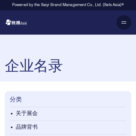
Powered by the Saiyi Brand Management Co., Ltd. (Sels Asia)®
Primary Navigation
Breadcrumb Navigation
企业名录
分类
关于展会
品牌背书