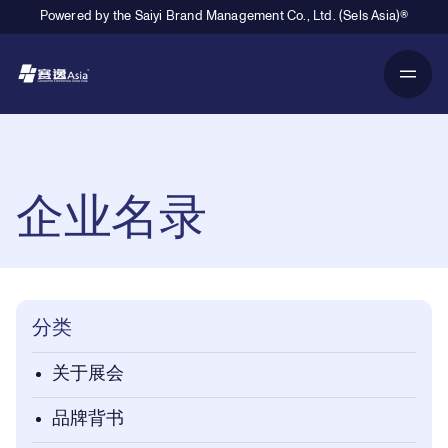
Powered by the Saiyi Brand Management Co., Ltd. (Sels Asia)®
Primary Navigation
Breadcrumb Navigation
企业名录
分类
关于展会
品牌背书